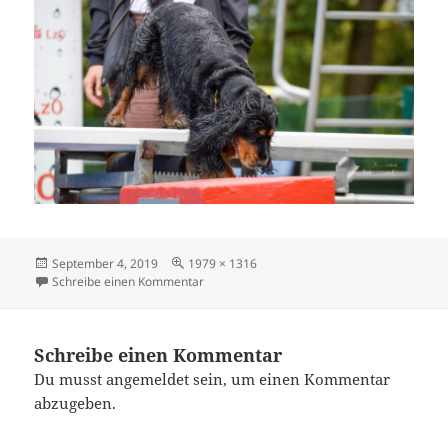
Veröffentlicht
Originalgröße
September 4, 2019
1979 × 1316
am
zu DSC0409-2
Schreibe einen Kommentar
Schreibe einen Kommentar
Du musst
angemeldet
sein, um einen Kommentar
abzugeben.