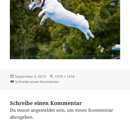
Veröffentlicht
Originalgröße
September 4, 2019
1979 × 1316
am
zu DSC0394-2
Schreibe einen Kommentar
Schreibe einen Kommentar
Du musst
angemeldet
sein, um einen Kommentar
abzugeben.