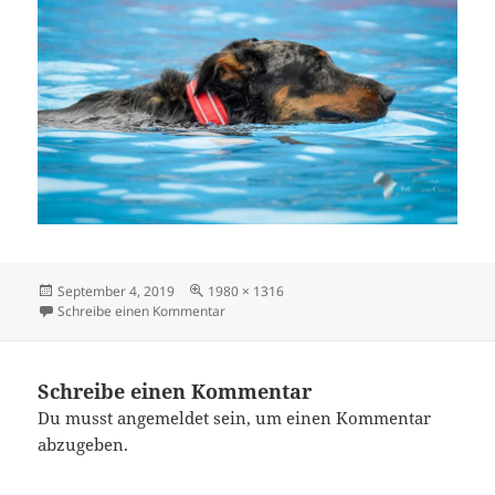
Veröffentlicht
Originalgröße
September 4, 2019
1980 × 1316
am
zu DSC0372-2
Schreibe einen Kommentar
Schreibe einen Kommentar
Du musst
angemeldet
sein, um einen Kommentar
abzugeben.