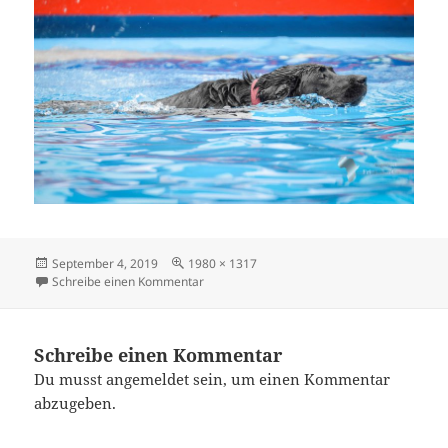
Veröffentlicht
Originalgröße
September 4, 2019
1980 × 1317
am
zu DSC0297-2
Schreibe einen Kommentar
Schreibe einen Kommentar
Du musst
angemeldet
sein, um einen Kommentar
abzugeben.