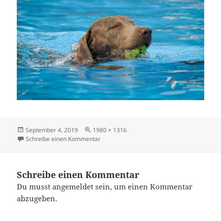
Veröffentlicht
Originalgröße
September 4, 2019
1980 × 1316
am
zu DSC0068-2
Schreibe einen Kommentar
Schreibe einen Kommentar
Du musst
angemeldet
sein, um einen Kommentar
abzugeben.