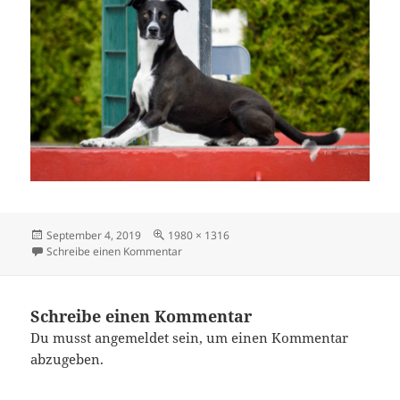
Veröffentlicht
Originalgröße
September 4, 2019
1980 × 1316
am
zu DSC0006-2
Schreibe einen Kommentar
Schreibe einen Kommentar
Du musst
angemeldet
sein, um einen Kommentar
abzugeben.