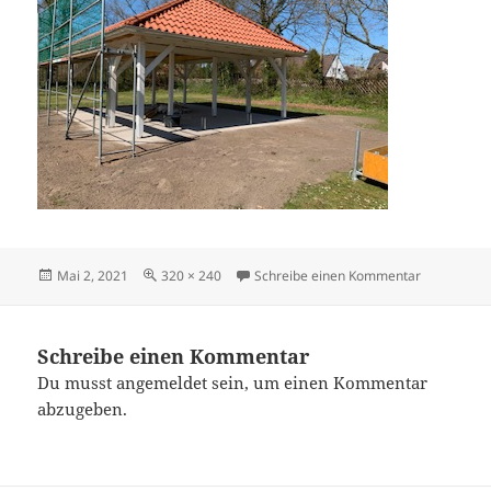
Veröffentlicht
Originalgröße
zu IMG_53
Mai 2, 2021
320 × 240
Schreibe einen Kommentar
am
Schreibe einen Kommentar
Du musst
angemeldet
sein, um einen Kommentar
abzugeben.