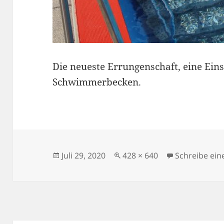
Die neueste Errungenschaft, eine Einst
Schwimmerbecken.
Veröffentlicht
Originalgröße
Juli 29, 2020
428 × 640
Schreibe ei
am