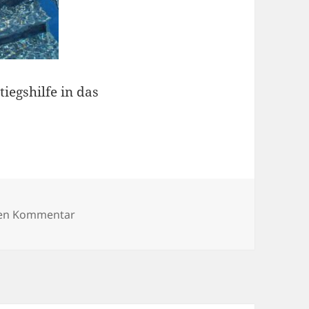
iegshilfe in das
zu IMG_3472
nen Kommentar