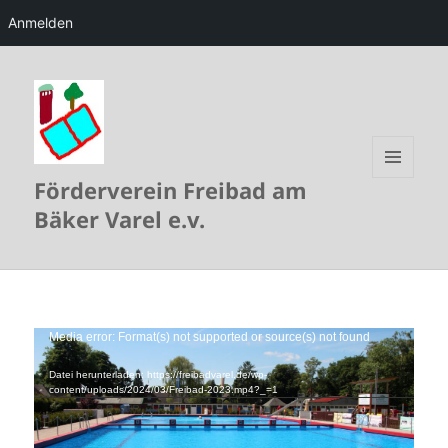
Anmelden
Förderverein Freibad am
MENÜ
UND
Bäker Varel e.v.
WIDGETS
Video-
Media error: Format(s) not supported or source(s) not found
Player
Datei herunterladen: https://freibadvarel.de/wp-
content/uploads/2024/03/Freibad-2023.mp4?_=1